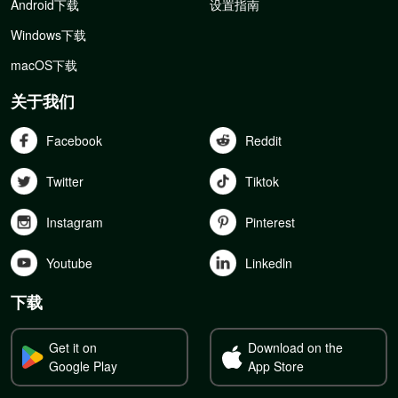
Android下载
设置指南
Windows下载
macOS下载
关于我们
Facebook
Reddit
Twitter
Tiktok
Instagram
Pinterest
Youtube
Linkedln
下载
Get it on
Download on the
Google Play
App Store