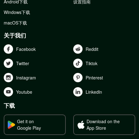
Android下载
设置指南
Windows下载
macOS下载
关于我们
Facebook
Reddit
Twitter
Tiktok
Instagram
Pinterest
Youtube
Linkedln
下载
Get it on
Download on the
Google Play
App Store