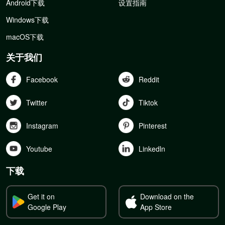
Android下载
设置指南
Windows下载
macOS下载
关于我们
Facebook
Reddit
Twitter
Tiktok
Instagram
Pinterest
Youtube
Linkedln
下载
Get it on
Download on the
Google Play
App Store